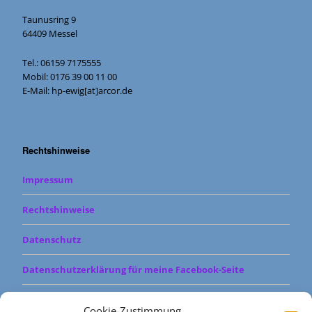
Taunusring 9
64409 Messel
Tel.: 06159 7175555
Mobil: 0176 39 00 11 00
E-Mail: hp-ewig[at]arcor.de
Rechtshinweise
Impressum
Rechtshinweise
Datenschutz
Datenschutzerklärung für meine Facebook-Seite
Cookie-Richtlinie (EU)
Cookie-Zustimmung