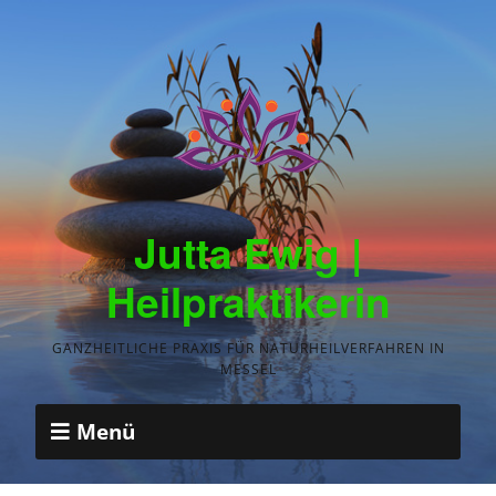
Jutta Ewig |
Heilpraktikerin
GANZHEITLICHE PRAXIS FÜR NATURHEILVERFAHREN IN
MESSEL
Menü