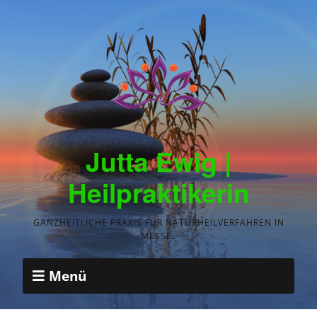
Jutta Ewig |
Heilpraktikerin
GANZHEITLICHE PRAXIS FÜR NATURHEILVERFAHREN IN
MESSEL
Menü