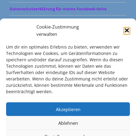
Datenschutzerklärung für meine Facebook-Seite
Cookie-Richtlinie (EU)
Cookie-Zustimmung
verwalten
Um dir ein optimales Erlebnis zu bieten, verwenden wir
Wir gehören dazu
Technologien wie Cookies, um Geräteinformationen zu
http://www.omniasan.de
speichern und/oder darauf zuzugreifen. Wenn du diesen
Technologien zustimmst, können wir Daten wie das
Surfverhalten oder eindeutige IDs auf dieser Website
verarbeiten. Wenn du deine Zustimmung nicht erteilst oder
zurückziehst, können bestimmte Merkmale und Funktionen
Built with
Make
. Your friendly WordPress page builder theme.
beeinträchtigt werden.
Akzeptieren
Ablehnen