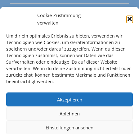
Cookie-Richtlinie (EU)
Cookie-Zustimmung
verwalten
Um dir ein optimales Erlebnis zu bieten, verwenden wir
Wir gehören dazu
Technologien wie Cookies, um Geräteinformationen zu
http://www.omniasan.de
speichern und/oder darauf zuzugreifen. Wenn du diesen
Technologien zustimmst, können wir Daten wie das
Surfverhalten oder eindeutige IDs auf dieser Website
verarbeiten. Wenn du deine Zustimmung nicht erteilst oder
zurückziehst, können bestimmte Merkmale und Funktionen
Built with
Make
. Your friendly WordPress page builder theme.
beeinträchtigt werden.
Akzeptieren
Ablehnen
Einstellungen ansehen