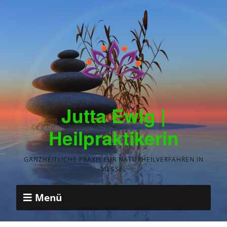
Jutta Ewig |
Heilpraktikerin
GANZHEITLICHE PRAXIS FÜR NATURHEILVERFAHREN IN
MESSEL
Menü