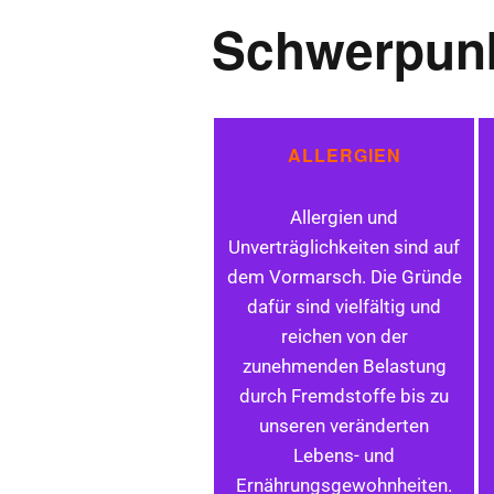
Schwerpun
Schmerztherapie
Hörsturz und Tinni
ALLERGIEN
Ganzheitliche
Trainingsbetreuun
Allergien und
Unverträglichkeiten sind auf
dem Vormarsch. Die Gründe
dafür sind vielfältig und
reichen von der
zunehmenden Belastung
durch Fremdstoffe bis zu
unseren veränderten
Lebens- und
Ernährungsgewohnheiten.