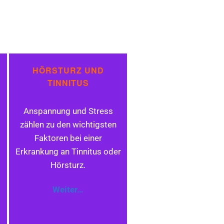
HÖRSTURZ UND
TINNITUS
Anspannung und Stress
zählen zu den wichtigsten
Faktoren bei einer
Erkrankung an Tinnitus oder
Hörsturz.
Weiter…