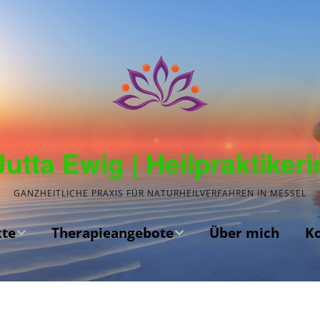
Jutta Ewig | Heilpraktikeri
GANZHEITLICHE PRAXIS FÜR NATURHEILVERFAHREN IN MESSEL
te
Therapieangebote
Über mich
K
Kinesiologie
Akupunktur
en