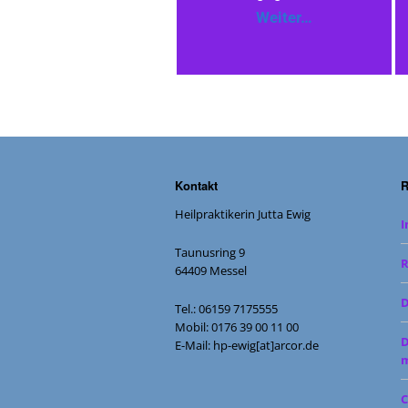
Weiter…
Kontakt
R
Heilpraktikerin Jutta Ewig
Taunusring 9
R
64409 Messel
D
Tel.: 06159 7175555
Mobil: 0176 39 00 11 00
D
E-Mail: hp-ewig[at]arcor.de
m
C