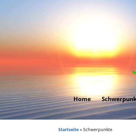
Home
Schwerpunk
Allergien –
Unverträglichkeit
Startseite
»
Schwerpunkte
Ängste und Phobi