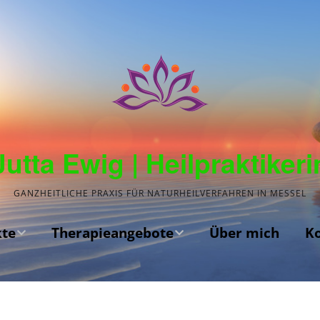
Jutta Ewig | Heilpraktikeri
GANZHEITLICHE PRAXIS FÜR NATURHEILVERFAHREN IN MESSEL
te
Therapieangebote
Über mich
K
Kinesiologie
Akupunktur
en