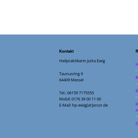
Kontakt
R
Heilpraktikerin Jutta Ewig
Taunusring 9
R
64409 Messel
D
Tel.: 06159 7175555
Mobil: 0176 39 00 11 00
D
E-Mail: hp-ewig[at]arcor.de
m
C