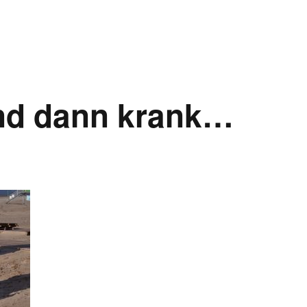
Taping
Homöopathie
tus
Heilsteine
und dann krank…
g
Klangschalen-Therapie
Schamanische Heilarbeit