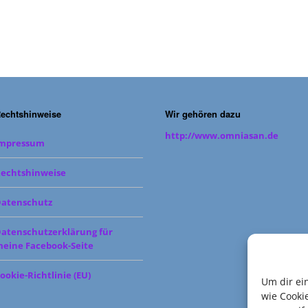
echtshinweise
Wir gehören dazu
http://www.omniasan.de
Impressum
echtshinweise
atenschutz
atenschutzerklärung für
eine Facebook-Seite
ookie-Richtlinie (EU)
Um dir ei
wie Cooki