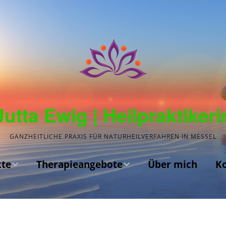
Jutta Ewig | Heilpraktikeri
GANZHEITLICHE PRAXIS FÜR NATURHEILVERFAHREN IN MESSEL
te
Therapieangebote
Über mich
K
Kinesiologie
Akupunktur
en