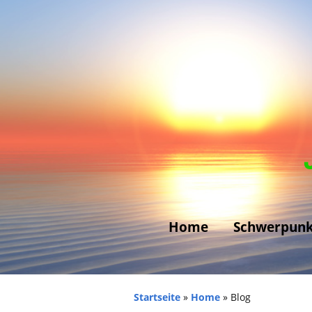
Home
Schwerpunk
Allergien –
Unverträglichkeit
Startseite
»
Home
»
Blog
Ängste und Phobi