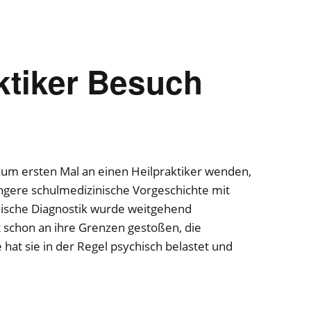
Taping
Homöopathie
tus
ktiker Besuch
Heilsteine
g
Klangschalen-Therapie
Schamanische Heilarbeit
zum ersten Mal an einen Heilpraktiker wenden,
ängere schulmedizinische Vorgeschichte mit
nische Diagnostik wurde weitgehend
ft schon an ihre Grenzen gestoßen, die
hat sie in der Regel psychisch belastet und